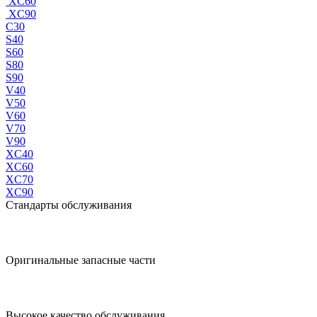
XC60
XC90
C30
S40
S60
S80
S90
V40
V50
V60
V70
V90
XC40
XC60
XC70
XC90
Стандарты обслуживания
Оригинальные запасные части
Высокое качество обслуживания