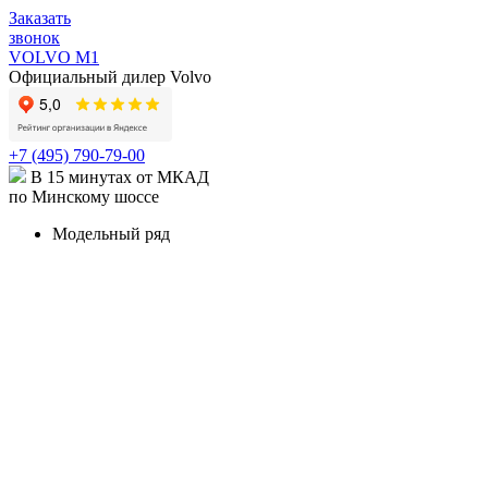
Заказать
звонок
VOLVO M1
Официальный дилер Volvo
+7 (495) 790-79-00
В 15 минутах от МКАД
по Минскому шоссе
Модельный ряд
КРОССОВЕРЫ И ВНЕДОРОЖНИКИ
XC90
Volvo XC90 в наличии
Карточка модели
XC90
Recharge
Карточка модели
XC60
Volvo XC60 в наличии
Карточка модели
XC40
Volvo XC40 в наличии