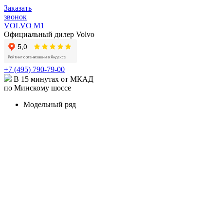
Заказать
звонок
VOLVO M1
Официальный дилер Volvo
+7 (495) 790-79-00
В 15 минутах от МКАД
по Минскому шоссе
Модельный ряд
КРОССОВЕРЫ И ВНЕДОРОЖНИКИ
XC90
Volvo XC90 в наличии
Карточка модели
XC90
Recharge
Карточка модели
XC60
Volvo XC60 в наличии
Карточка модели
XC40
Volvo XC40 в наличии