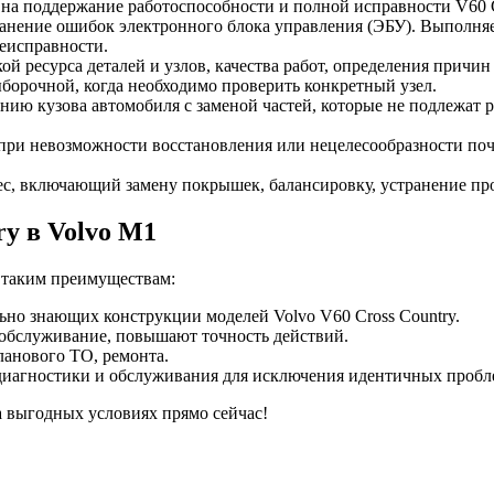
на поддержание работоспособности и полной исправности V60 Cr
транение ошибок электронного блока управления (ЭБУ). Выполняе
еисправности.
й ресурса деталей и узлов, качества работ, определения причин
борочной, когда необходимо проверить конкретный узел.
нию кузова автомобиля с заменой частей, которые не подлежат
при невозможности восстановления или нецелесообразности поч
, включающий замену покрышек, балансировку, устранение прок
y в Volvo M1
 таким преимуществам:
ьно знающих конструкции моделей Volvo V60 Cross Country.
хобслуживание, повышают точность действий.
ланового ТО, ремонта.
 диагностики и обслуживания для исключения идентичных пробл
а выгодных условиях прямо сейчас!