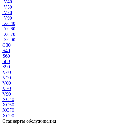
V40
V50
V70
V90
XC40
XC60
XC70
XC90
C30
S40
S60
S80
S90
V40
V50
V60
V70
V90
XC40
XC60
XC70
XC90
Стандарты обслуживания