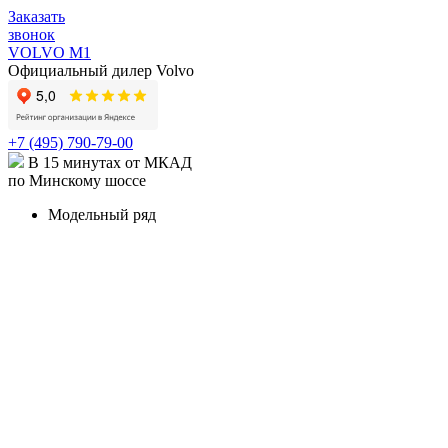
Заказать
звонок
VOLVO M1
Официальный дилер Volvo
+7 (495) 790-79-00
В 15 минутах от МКАД
по Минскому шоссе
Модельный ряд
КРОССОВЕРЫ И ВНЕДОРОЖНИКИ
XC90
Volvo XC90 в наличии
Карточка модели
XC90
Recharge
Карточка модели
XC60
Volvo XC60 в наличии
Карточка модели
XC40
Volvo XC40 в наличии