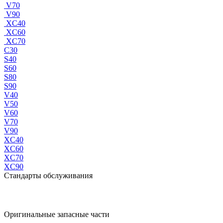
V70
V90
XC40
XC60
XC70
C30
S40
S60
S80
S90
V40
V50
V60
V70
V90
XC40
XC60
XC70
XC90
Стандарты обслуживания
Оригинальные запасные части