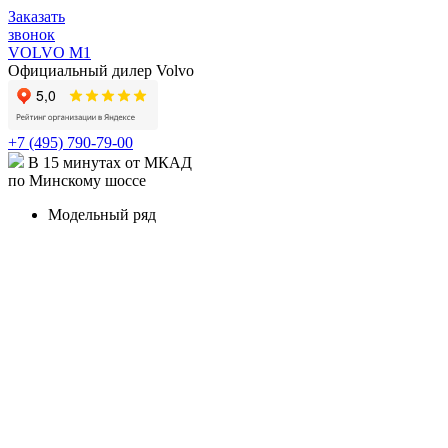
Заказать
звонок
VOLVO M1
Официальный дилер Volvo
+7 (495) 790-79-00
В 15 минутах от МКАД
по Минскому шоссе
Модельный ряд
КРОССОВЕРЫ И ВНЕДОРОЖНИКИ
XC90
Volvo XC90 в наличии
Карточка модели
XC90
Recharge
Карточка модели
XC60
Volvo XC60 в наличии
Карточка модели
XC40
Volvo XC40 в наличии