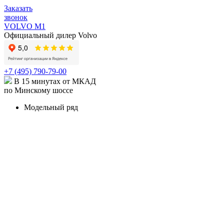
Заказать
звонок
VOLVO M1
Официальный дилер Volvo
+7 (495) 790-79-00
В 15 минутах от МКАД
по Минскому шоссе
Модельный ряд
КРОССОВЕРЫ И ВНЕДОРОЖНИКИ
XC90
Volvo XC90 в наличии
Карточка модели
XC90
Recharge
Карточка модели
XC60
Volvo XC60 в наличии
Карточка модели
XC40
Volvo XC40 в наличии