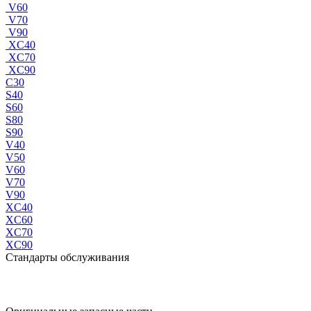
V60
V70
V90
XC40
XC70
XC90
C30
S40
S60
S80
S90
V40
V50
V60
V70
V90
XC40
XC60
XC70
XC90
Стандарты обслуживания