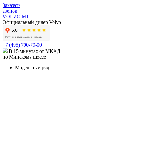
Заказать
звонок
VOLVO M1
Официальный дилер Volvo
+7 (495) 790-79-00
В 15 минутах от МКАД
по Минскому шоссе
Модельный ряд
КРОССОВЕРЫ И ВНЕДОРОЖНИКИ
XC90
Volvo XC90 в наличии
Карточка модели
XC90
Recharge
Карточка модели
XC60
Volvo XC60 в наличии
Карточка модели
XC40
Volvo XC40 в наличии