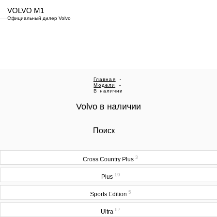
VOLVO M1
Официальный дилер Volvo
Главная
-
Модели
-
В наличии
Volvo в наличии
Поиск
3
Cross Country Plus
19
Plus
5
Sports Edition
67
Ultra