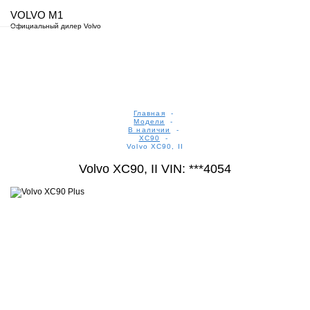
VOLVO M1
Официальный дилер Volvo
Главная
-
Модели
-
В наличии
-
XC90
-
Volvo XC90, II
Volvo XC90, II VIN: ***4054