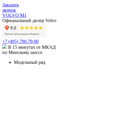
Заказать
звонок
VOLVO M1
Официальный дилер Volvo
+7 (495) 790-79-00
В 15 минутах от МКАД
по Минскому шоссе
Модельный ряд
КРОССОВЕРЫ И ВНЕДОРОЖНИКИ
XC90
Volvo XC90 в наличии
Карточка модели
XC90
Recharge
Карточка модели
XC60
Volvo XC60 в наличии
Карточка модели
XC40
Volvo XC40 в наличии