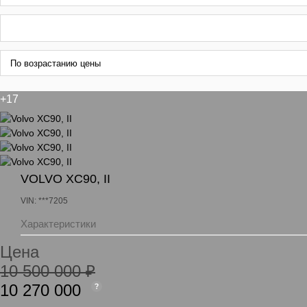
+17
VOLVO XC90, II
VIN: ***7205
Характеристики
Цена
10 500 000 ₽
10 270 000