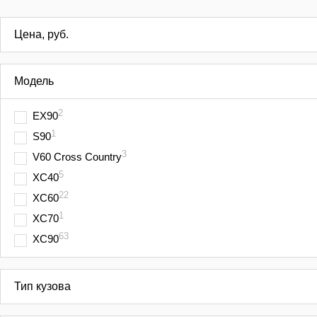
Цена, руб.
Модель
2
EX90
1
S90
3
V60 Cross Country
5
XC40
22
XC60
1
XC70
63
XC90
Тип кузова