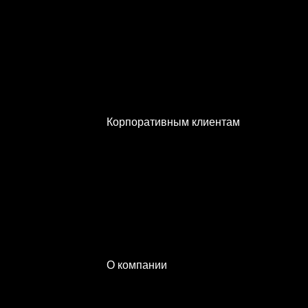
Аксессуары
V60 Cross
Все услуги сервиса
Country
Удаленное урегулирование убытков
Volvo V60 Cross Country в налич
Корпоративным клиентам
Карточка модели
Корпоративные продажи
Корпоративный сервис
Лизинг
О компании
Наша команда