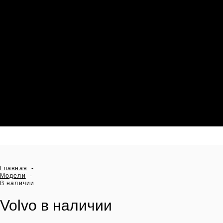
Контакты и карта проезда
Отзывы о нас
Бонусная программа
Правила оказания услуг по ТО и
ремонту
Главная
-
Модели
-
В наличии
Volvo в наличии