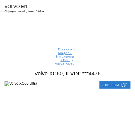
VOLVO M1
Официальный дилер Volvo
Главная
-
Модели
-
В наличии
-
XC60
-
Volvo XC60, II
Volvo XC60, II VIN: ***4476
с полным НДС