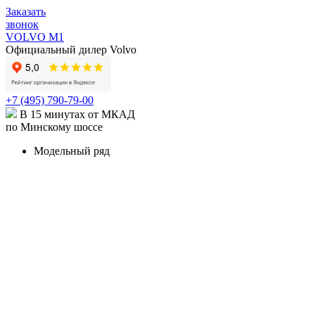
Заказать
звонок
VOLVO M1
Официальный дилер Volvo
+7 (495) 790-79-00
В 15 минутах от МКАД
по Минскому шоссе
Модельный ряд
КРОССОВЕРЫ И ВНЕДОРОЖНИКИ
XC90
Volvo XC90 в наличии
Карточка модели
XC90
Recharge
Карточка модели
XC60
Volvo XC60 в наличии
Карточка модели
XC40
Volvo XC40 в наличии